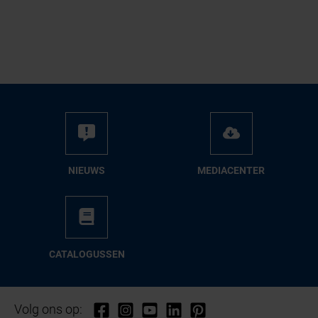
NIEUWS
ME­DIA­CEN­TER
CA­TA­LO­GUS­SEN
Volg ons op: