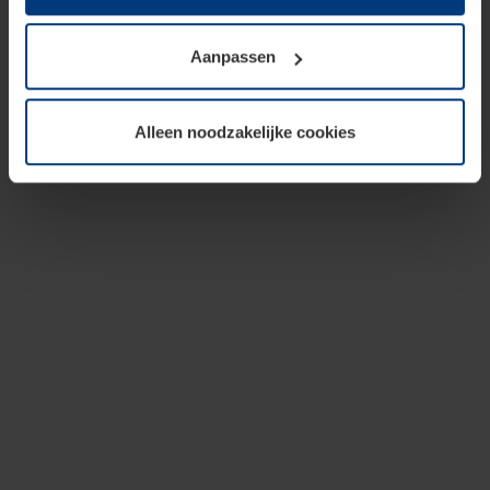
op te slaan voor zover dit voor een correcte werking van
onze pagina's absoluut noodzakelijk is. Voor alle andere
Aanpassen
soorten cookies is uw toestemming vereist. Uw
toestemming kunt u op elk moment bij de uitleg van de
cookies op pagina
privacyverklaring
op onze website
Alleen noodzakelijke cookies
wijzigen of herroepen.