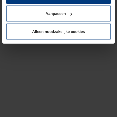
op te slaan voor zover dit voor een correcte werking van
onze pagina's absoluut noodzakelijk is. Voor alle andere
Aanpassen
soorten cookies is uw toestemming vereist. Uw
toestemming kunt u op elk moment bij de uitleg van de
cookies op pagina
privacyverklaring
op onze website
Alleen noodzakelijke cookies
wijzigen of herroepen.