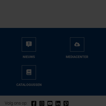
NIEUWS
ME­DIA­CEN­TER
CA­TA­LO­GUS­SEN
Volg ons op: