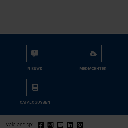
NIEUWS
ME­DIA­CEN­TER
CA­TA­LO­GUS­SEN
Volg ons op: