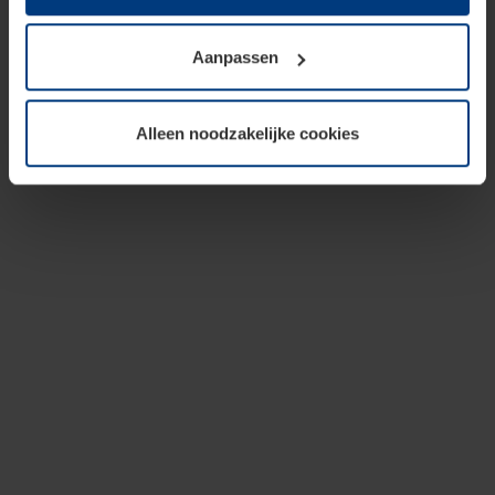
op te slaan voor zover dit voor een correcte werking van
onze pagina's absoluut noodzakelijk is. Voor alle andere
Aanpassen
soorten cookies is uw toestemming vereist. Uw
toestemming kunt u op elk moment bij de uitleg van de
cookies op pagina
privacyverklaring
op onze website
Alleen noodzakelijke cookies
wijzigen of herroepen.