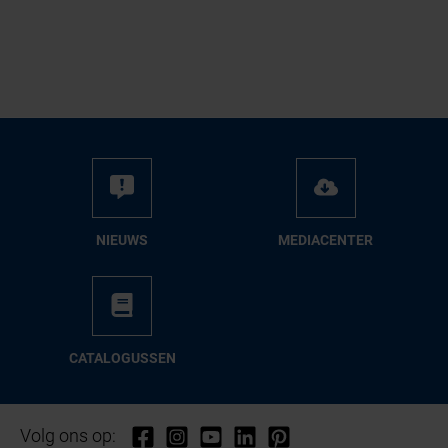
NIEUWS
ME­DIA­CEN­TER
CA­TA­LO­GUS­SEN
Volg ons op: