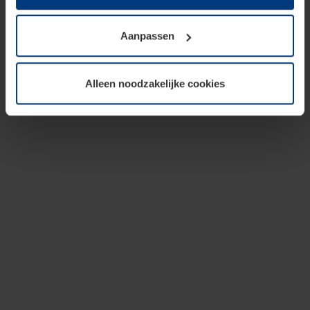
op te slaan voor zover dit voor een correcte werking van
onze pagina's absoluut noodzakelijk is. Voor alle andere
Aanpassen
soorten cookies is uw toestemming vereist. Uw
toestemming kunt u op elk moment bij de uitleg van de
cookies op pagina
privacyverklaring
op onze website
Alleen noodzakelijke cookies
wijzigen of herroepen.