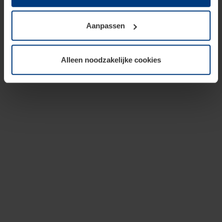
op te slaan voor zover dit voor een correcte werking van
onze pagina's absoluut noodzakelijk is. Voor alle andere
Aanpassen
soorten cookies is uw toestemming vereist. Uw
toestemming kunt u op elk moment bij de uitleg van de
cookies op pagina
privacyverklaring
op onze website
Alleen noodzakelijke cookies
wijzigen of herroepen.