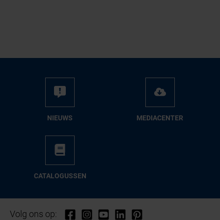
NIEUWS
ME­DIA­CEN­TER
CA­TA­LO­GUS­SEN
Volg ons op: