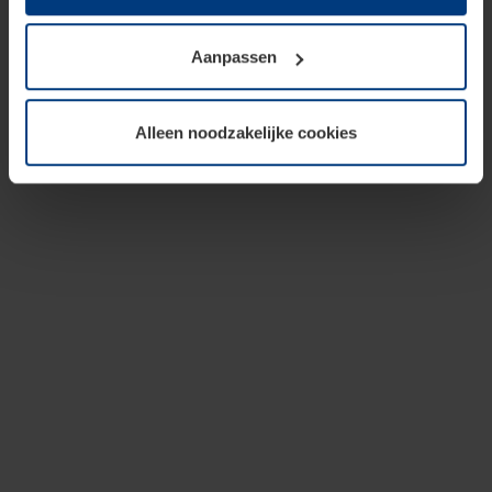
op te slaan voor zover dit voor een correcte werking van
onze pagina's absoluut noodzakelijk is. Voor alle andere
Aanpassen
soorten cookies is uw toestemming vereist. Uw
toestemming kunt u op elk moment bij de uitleg van de
cookies op pagina
privacyverklaring
op onze website
Alleen noodzakelijke cookies
wijzigen of herroepen.