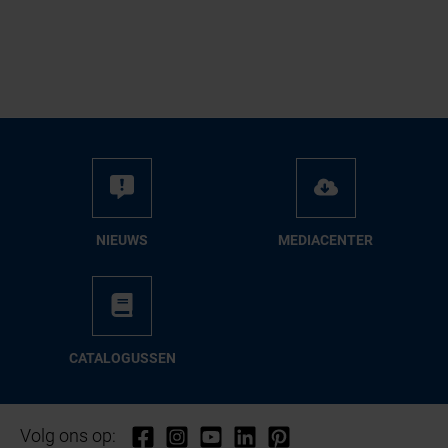
NIEUWS
ME­DIA­CEN­TER
CA­TA­LO­GUS­SEN
Volg ons op: