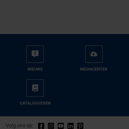
NIEUWS
ME­DIA­CEN­TER
CA­TA­LO­GUS­SEN
Volg ons op: