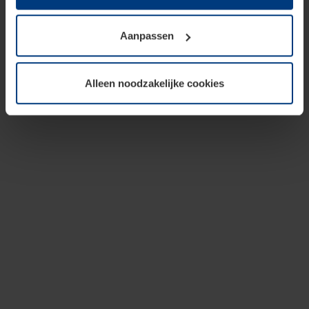
op te slaan voor zover dit voor een correcte werking van
onze pagina's absoluut noodzakelijk is. Voor alle andere
Aanpassen
soorten cookies is uw toestemming vereist. Uw
toestemming kunt u op elk moment bij de uitleg van de
cookies op pagina
privacyverklaring
op onze website
Alleen noodzakelijke cookies
wijzigen of herroepen.