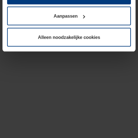
op te slaan voor zover dit voor een correcte werking van
onze pagina's absoluut noodzakelijk is. Voor alle andere
Aanpassen
soorten cookies is uw toestemming vereist. Uw
toestemming kunt u op elk moment bij de uitleg van de
cookies op pagina
privacyverklaring
op onze website
Alleen noodzakelijke cookies
wijzigen of herroepen.