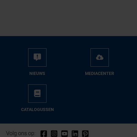
NIEUWS
ME­DIA­CEN­TER
CA­TA­LO­GUS­SEN
Volg ons op: