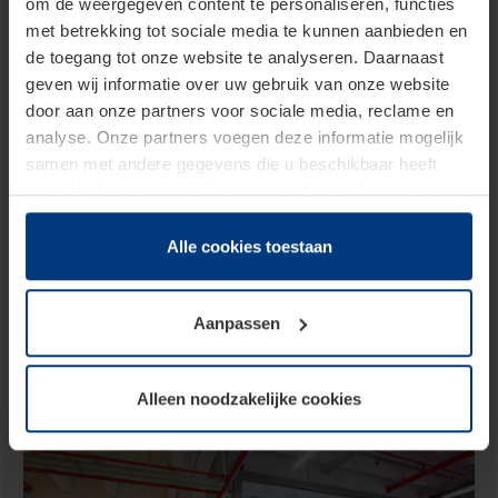
om de weergegeven content te personaliseren, functies
met betrekking tot sociale media te kunnen aanbieden en
de toegang tot onze website te analyseren. Daarnaast
geven wij informatie over uw gebruik van onze website
door aan onze partners voor sociale media, reclame en
analyse. Onze partners voegen deze informatie mogelijk
samen met andere gegevens die u beschikbaar heeft
gesteld of die zij in het kader van het gebruik van hun
dienstverlening hebben verzameld.
Juridisch zijn wij gerechtigd om cookies op uw computer
Alle cookies toestaan
op te slaan voor zover dit voor een correcte werking van
onze pagina's absoluut noodzakelijk is. Voor alle andere
Aanpassen
soorten cookies is uw toestemming vereist. Uw
toestemming kunt u op elk moment bij de uitleg van de
cookies op pagina
privacyverklaring
op onze website
Alleen noodzakelijke cookies
wijzigen of herroepen.