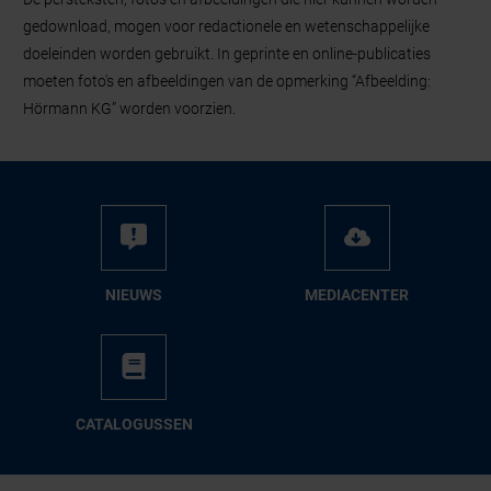
gedownload, mogen voor redactionele en wetenschappelijke
doeleinden worden gebruikt. In geprinte en online-publicaties
moeten foto's en afbeeldingen van de opmerking “Afbeelding:
Hörmann KG” worden voorzien.
NIEUWS
ME­DIA­CEN­TER
CA­TA­LO­GUS­SEN