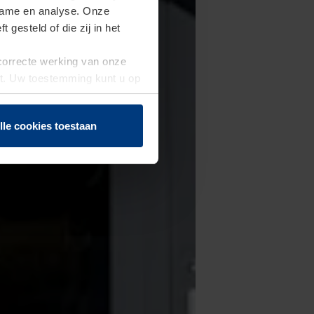
clame en analyse. Onze
gesteld of die zij in het
 correcte werking van onze
st. Uw toestemming kunt u op
n of herroepen.
lle cookies toestaan