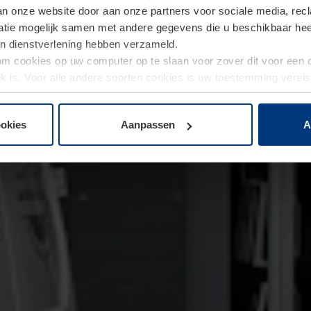
van onze website door aan onze partners voor sociale media, re
tie mogelijk samen met andere gegevens die u beschikbaar heeft 
un dienstverlening hebben verzameld.
d om cookies op uw computer op te slaan voor zover dit voor een
jk is. Voor alle andere soorten cookies is uw toestemming verei
 de cookies op pagina
privacyverklaring
op onze website wijzige
ookies
Aanpassen
A