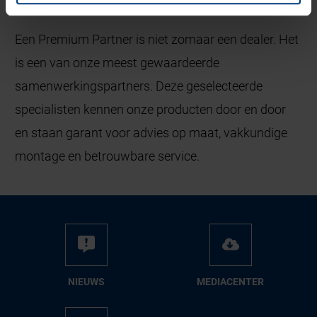
Partner?
Buitendeuren
Een Premium Partner is niet zomaar een dealer. Het
is een van onze meest gewaardeerde
samenwerkingspartners. Deze geselecteerde
specialisten kennen onze producten door en door
en staan garant voor advies op maat, vakkundige
Voordeuren
Achterdeuren
montage en betrouwbare service.
Binnendeuren
NIEUWS
ME­DIA­CEN­TER