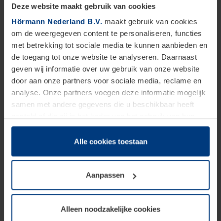
Deze website maakt gebruik van cookies
Vind verkooppunt
Hörmann Nederland B.V.
maakt gebruik van cookies
om de weergegeven content te personaliseren, functies
Selecteer product
met betrekking tot sociale media te kunnen aanbieden en
de toegang tot onze website te analyseren. Daarnaast
Selecteer een of meer producten
Welke services?
geven wij informatie over uw gebruik van onze website
door aan onze partners voor sociale media, reclame en
Selecteer een of meer diensten
Garagedeuren
analyse. Onze partners voegen deze informatie mogelijk
samen met andere gegevens die u beschikbaar heeft
TOON DEALERS
Diensten
gesteld of die zij in het kader van het gebruik van hun
dienstverlening hebben verzameld.
Juridisch zijn wij gerechtigd om cookies op uw computer
Alle cookies toestaan
op te slaan voor zover dit voor een correcte werking van
Deze zoekactie is alleen bedoeld voor particuliere
onze pagina's absoluut noodzakelijk is. Voor alle andere
huiseigenaren. Neem voor zakelijke vragen contact
Aanpassen
soorten cookies is uw toestemming vereist. Uw
Openslaande
Garagesectionaaldeuren
op met ons zakelijke team.
garagedeuren
toestemming kunt u op elk moment bij de uitleg van de
cookies op pagina
privacyverklaring
op onze website
Showroom
Onderdelen
Alleen noodzakelijke cookies
wijzigen of herroepen.
Waarom kiezen voor een Hörmann Premium