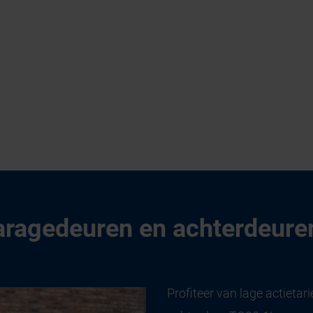
aragedeuren en achterdeure
Profiteer van lage actiet