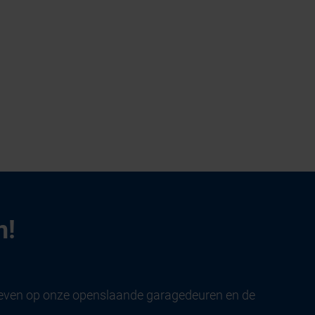
n!
arieven op onze openslaande garagedeuren en de