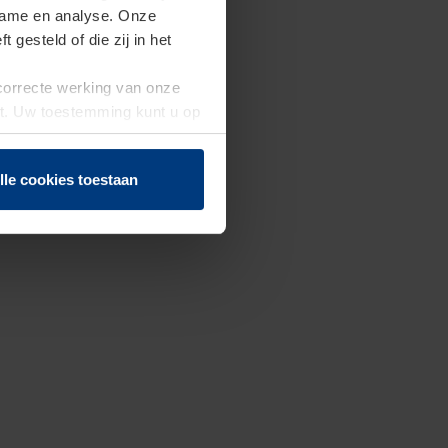
clame en analyse. Onze
gesteld of die zij in het
 correcte werking van onze
st. Uw toestemming kunt u op
n of herroepen.
lle cookies toestaan