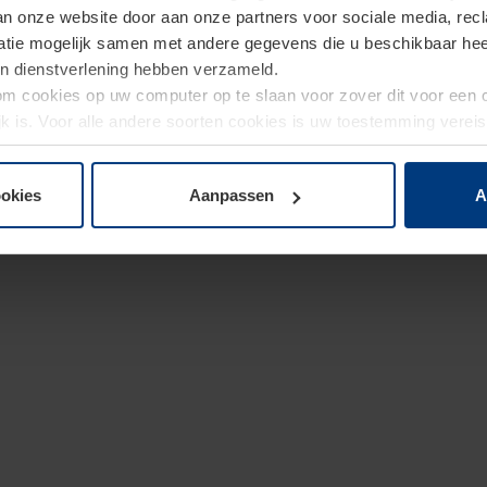
van onze website door aan onze partners voor sociale media, re
tie mogelijk samen met andere gegevens die u beschikbaar heeft 
un dienstverlening hebben verzameld.
d om cookies op uw computer op te slaan voor zover dit voor een
jk is. Voor alle andere soorten cookies is uw toestemming verei
 de cookies op pagina
privacyverklaring
op onze website wijzige
ookies
Aanpassen
A