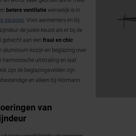
een
betere ventilatie
wenselijk is in
eve garages
. Voor aannemers en bij
ijndeur de juiste keuze als er bij de
t gehecht aan een
fraai en chic
n aluminium kozijn en beglazing over
r harmonische uitstraling en laat
Ook zijn de beglazingsvelden zijn
sbestendige en alleen bij Hörmann
voeringen van
ijndeur
r
uit twee verschillende uitvoeringen