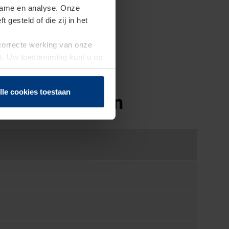
clame en analyse. Onze
gesteld of die zij in het
 correcte werking van onze
st. Uw toestemming kunt u op
n of herroepen.
lle cookies toestaan
RT 42 Vitraplan