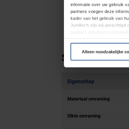
informatie over uw gebruik 
partners voegen deze informa
kader van het gebruik van h
Juridisch zijn wij gerechtig
pagina's absoluut noodzakeli
elk moment bij de uitleg van
Alleen noodzakelijke c
Specificaties
Eigenschap
Materiaal omraming
Dikte omraming