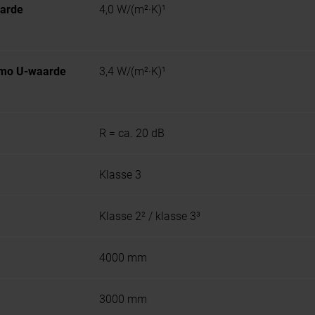
aarde
4,0 W/(m²·K)¹
rmo U-waarde
3,4 W/(m²·K)¹
R = ca. 20 dB
Klasse 3
Klasse 2² / klasse 3³
4000 mm
3000 mm