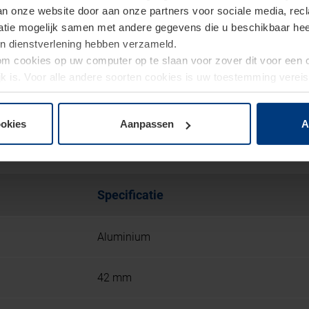
van onze website door aan onze partners voor sociale media, re
tie mogelijk samen met andere gegevens die u beschikbaar heeft 
un dienstverlening hebben verzameld.
d om cookies op uw computer op te slaan voor zover dit voor een
jk is. Voor alle andere soorten cookies is uw toestemming verei
 de cookies op pagina
privacyverklaring
op onze website wijzige
ookies
Aanpassen
A
 ART 42 / ART 42 Thermo / A
Specificatie
Aluminium
42 mm