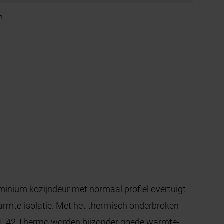
m
nium kozijndeur met normaal profiel overtuigt
rmte-isolatie. Met het thermisch onderbroken
ART 42 Thermo worden bijzonder goede warmte-