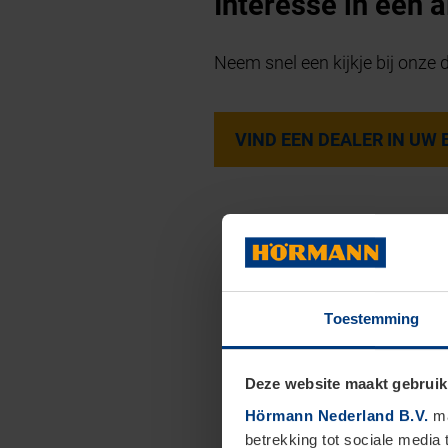
Interesse in een 
Neem snel een kijkje bij onze 
VIND EEN DEALER IN UW
Toestemming
Deze website maakt gebruik
Hörmann Nederland B.V.
ma
betrekking tot sociale media