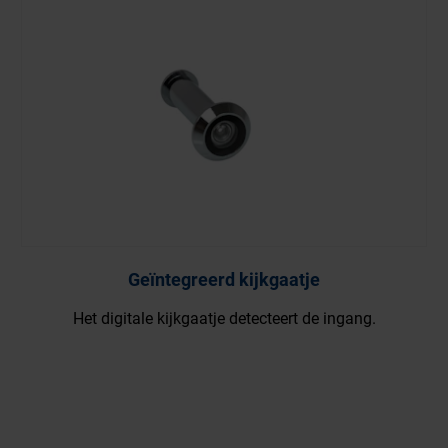
Vloerstopper BS 65
Robuuste deurstopper van hoogwaardig roestvr
ngang.
staal met rubberen buffer voor montage op de vl