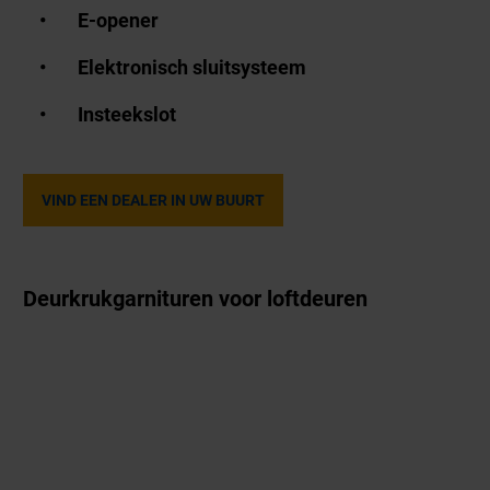
E-opener
Elektronisch sluitsysteem
Insteekslot
VIND EEN DEALER IN UW BUURT
Deurkrukgarnituren voor loftdeuren