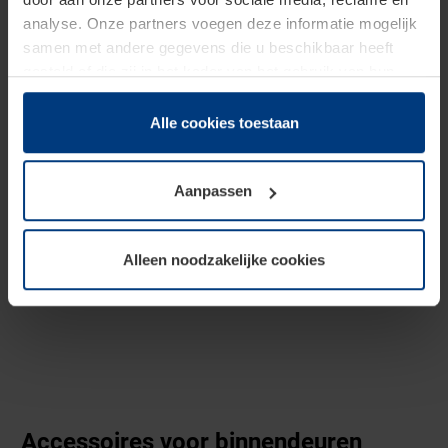
analyse. Onze partners voegen deze informatie mogelijk
samen met andere gegevens die u beschikbaar heeft
gesteld of die zij in het kader van het gebruik van hun
dienstverlening hebben verzameld.
Juridisch zijn wij gerechtigd om cookies op uw computer
Alle cookies toestaan
op te slaan voor zover dit voor een correcte werking van
onze pagina's absoluut noodzakelijk is. Voor alle andere
Aanpassen
soorten cookies is uw toestemming vereist. Uw
toestemming kunt u op elk moment bij de uitleg van de
cookies op pagina
privacyverklaring
op onze website
Alleen noodzakelijke cookies
wijzigen of herroepen.
Accessoires voor binnendeuren