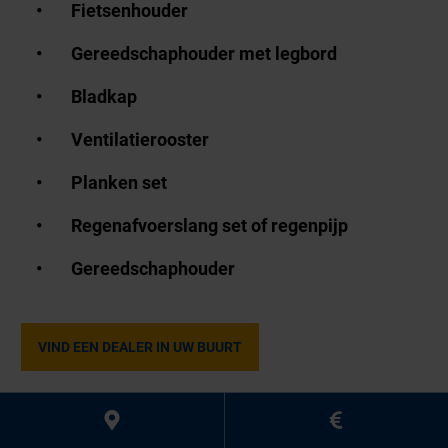
Fietsenhouder
Gereedschaphouder met legbord
Bladkap
Ventilatierooster
Planken set
Regenafvoerslang set of regenpijp
Gereedschaphouder
VIND EEN DEALER IN UW BUURT
Accessoires voor tuinhuizen en houtopslag