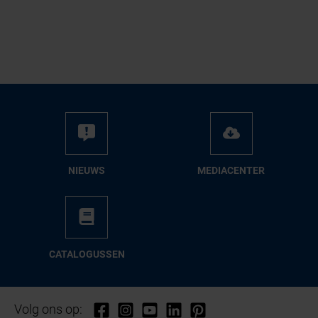
NIEUWS
ME­DIA­CEN­TER
CA­TA­LO­GUS­SEN
Volg ons op: