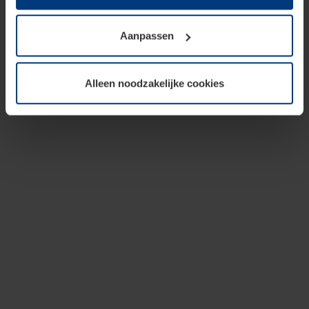
op te slaan voor zover dit voor een correcte werking van
onze pagina's absoluut noodzakelijk is. Voor alle andere
Aanpassen
soorten cookies is uw toestemming vereist. Uw
toestemming kunt u op elk moment bij de uitleg van de
cookies op pagina
privacyverklaring
op onze website
Alleen noodzakelijke cookies
wijzigen of herroepen.