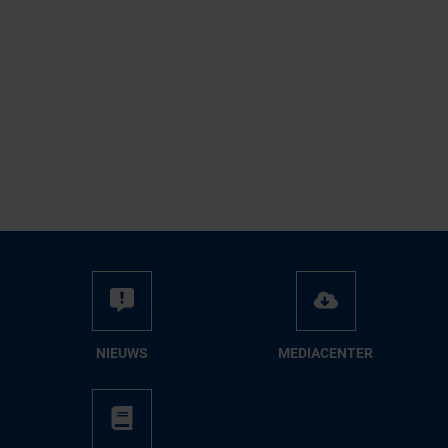
NIEUWS
ME­DIA­CEN­TER