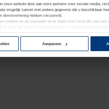
van onze website door aan onze partners voor sociale media, re
tie mogelijk samen met andere gegevens die u beschikbaar heeft 
un dienstverlening hebben verzameld.
d om cookies op uw computer op te slaan voor zover dit voor een
jk is. Voor alle andere soorten cookies is uw toestemming verei
 de cookies op pagina
privacyverklaring
op onze website wijzige
ookies
Aanpassen
A