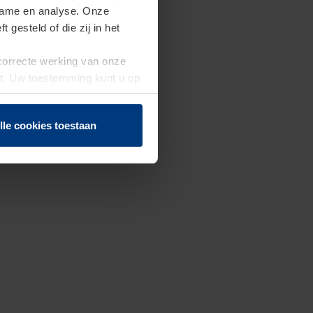
clame en analyse. Onze
gesteld of die zij in het
 correcte werking van onze
st. Uw toestemming kunt u op
n of herroepen.
lle cookies toestaan