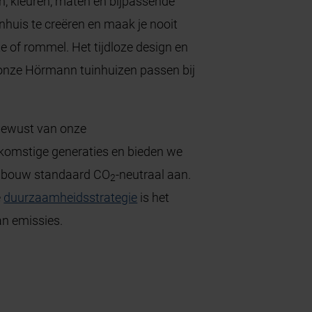
en, kleuren, maten en bijpassende
nhuis te creëren en maak je nooit
 of rommel. Het tijdloze design en
onze Hörmann tuinhuizen passen bij
 bewust van onze
ekomstige generaties en bieden we
ngbouw standaard CO
-neutraal aan.
2
e
duurzaamheidsstrategie
is het
n emissies.