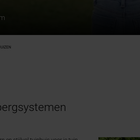
em
HUIZEN
bergsystemen
en stijlvol tuinhuis voor je tuin,