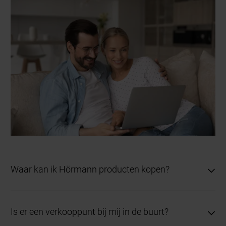
Waar kan ik Hörmann producten kopen?
Onze gekwalificeerde dealers zijn verantwoordelijk
Is er een verkooppunt bij mij in de buurt?
voor de verkoop, deskundige advies en de montage