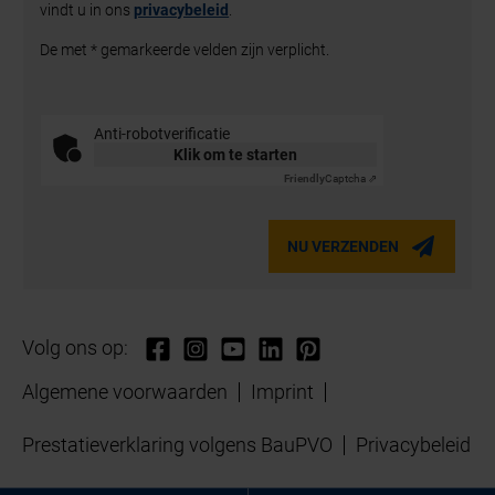
vindt u in ons
privacybeleid
.
De met * gemarkeerde velden zijn verplicht.
Anti-robotverificatie
Klik om te starten
Friendly
Captcha ⇗
NU VERZENDEN
Volg ons op:
Algemene voorwaarden
Imprint
Prestatieverklaring volgens BauPVO
Privacybeleid