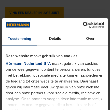
VIND EEN DEALER IN UW BUURT
Een vergelijking
van onze
Toestemming
Details
Over
draaivleugelaandrijvingen
Alle details in één oogopslag
Deze website maakt gebruik van cookies
Hörmann Nederland B.V.
maakt gebruik van cookies
RotaMatic
om de weergegeven content te personaliseren, functies
met betrekking tot sociale media te kunnen aanbieden en
de toegang tot onze website te analyseren. Daarnaast
RotaMatic P
geven wij informatie over uw gebruik van onze website
door aan onze partners voor sociale media, reclame en
RotaMatic PL
analyse. Onze partners voegen deze informatie mogelijk
samen met andere gegevens die u beschikbaar heeft