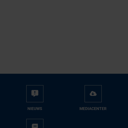
NIEUWS
ME­DIA­CEN­TER