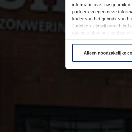
informatie over uw gebruik 
partners voegen deze informa
kader van het gebruik van h
Juridisch zijn wij gerechtig
pagina's absoluut noodzakeli
elk moment bij de uitleg van
Alleen noodzakelijke c