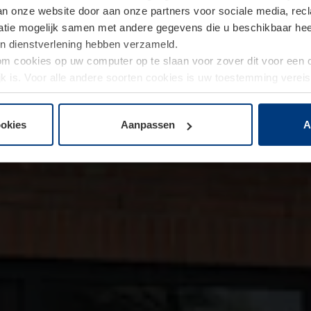
van onze website door aan onze partners voor sociale media, re
tie mogelijk samen met andere gegevens die u beschikbaar heeft 
un dienstverlening hebben verzameld.
d om cookies op uw computer op te slaan voor zover dit voor een
jk is. Voor alle andere soorten cookies is uw toestemming verei
 de cookies op pagina
privacyverklaring
op onze website wijzige
ookies
Aanpassen
A