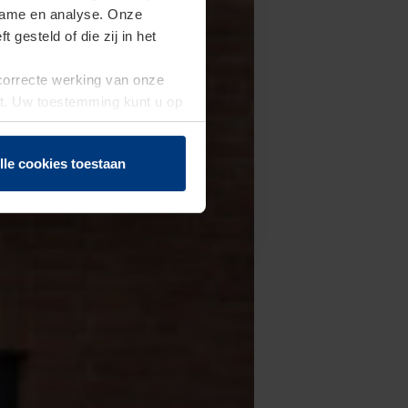
clame en analyse. Onze
gesteld of die zij in het
 correcte werking van onze
st. Uw toestemming kunt u op
n of herroepen.
lle cookies toestaan