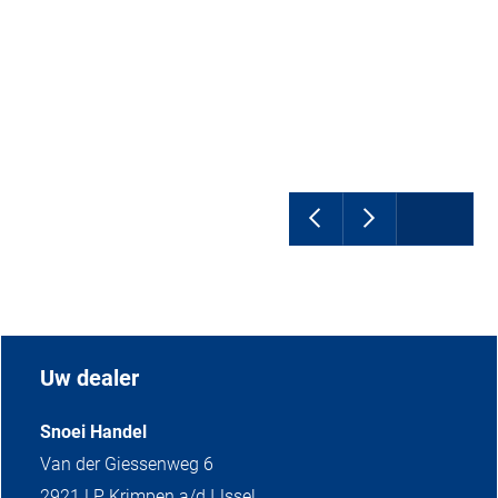
Uw dealer
Snoei Handel
Van der Giessenweg 6
2921 LP Krimpen a/d IJssel