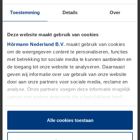
Blader door onze producten
Toestemming
Details
Over
Deze website maakt gebruik van cookies
Hörmann Nederland B.V.
maakt gebruik van cookies
om de weergegeven content te personaliseren, functies
met betrekking tot sociale media te kunnen aanbieden en
de toegang tot onze website te analyseren. Daarnaast
geven wij informatie over uw gebruik van onze website
door aan onze partners voor sociale media, reclame en
analyse. Onze partners voegen deze informatie mogelijk
samen met andere gegevens die u beschikbaar heeft
gesteld of die zij in het kader van het gebruik van hun
dienstverlening hebben verzameld.
Garagesectionaaldeuren
Juridisch zijn wij gerechtigd om cookies op uw computer
Alle cookies toestaan
op te slaan voor zover dit voor een correcte werking van
Sectionaaldeuren gaan verticaal naar boven open
onze pagina's absoluut noodzakelijk is. Voor alle andere
en worden onder het plafond opgehangen om