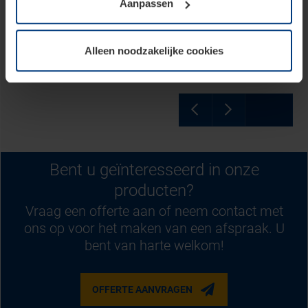
Aanpassen
soorten cookies is uw toestemming vereist. Uw
ruimte te besparen. Door deze constructie bieden ze
toestemming kunt u op elk moment bij de uitleg van de
maximale ruimte in en voor de garage.
cookies op pagina
privacyverklaring
op onze website
Alleen noodzakelijke cookies
wijzigen of herroepen.
Bent u geïnteresseerd in onze
producten?
Vraag een offerte aan of neem contact met
ons op voor het maken van een afspraak. U
bent van harte welkom!
OFFERTE AANVRAGEN