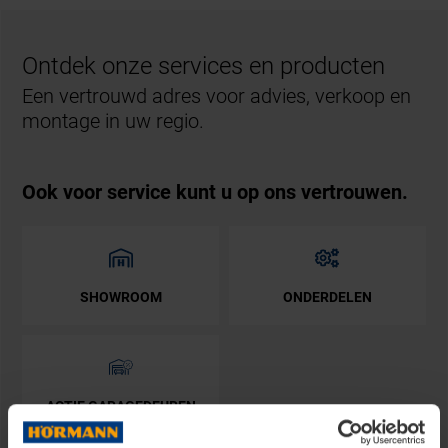
Ontdek onze services en producten
Een vertrouwd adres voor advies, verkoop en
montage in uw regio.
Ook voor service kunt u op ons vertrouwen.
SHOWROOM
ONDERDELEN
ACTIE GARAGEDEUREN