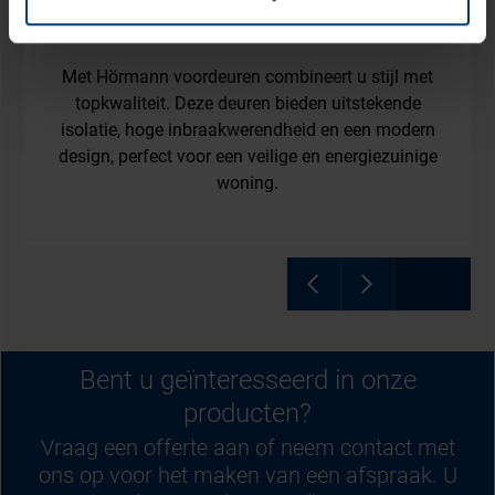
Voordeuren
Met Hörmann voordeuren combineert u stijl met
topkwaliteit. Deze deuren bieden uitstekende
isolatie, hoge inbraakwerendheid en een modern
design, perfect voor een veilige en energiezuinige
woning.
Bent u geïnteresseerd in onze
producten?
Vraag een offerte aan of neem contact met
ons op voor het maken van een afspraak. U