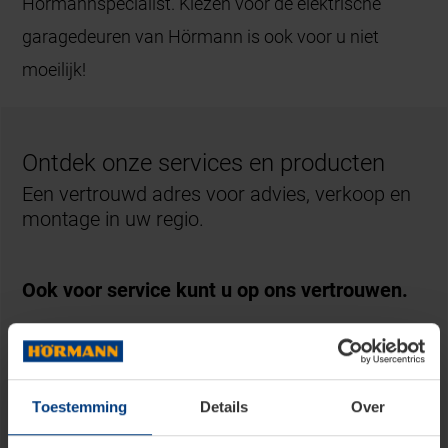
Hörmannspecialist. Kiezen voor de elektrische
garagedeuren van Hörmann is ook voor u niet
moeilijk!
Ontdek onze services en producten
Een vertrouwd adres voor advies, verkoop en
montage in uw regio.
Ook voor service kunt u op ons vertrouwen.
SHOWROOM
ONDERDELEN
Toestemming
Details
Over