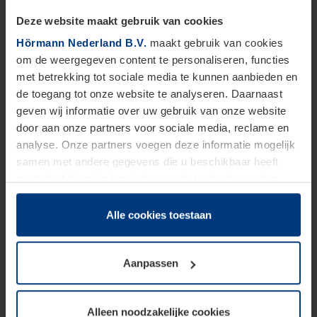
Deze website maakt gebruik van cookies
ACTIE GARAGEDEUREN
ACTIE VOORDEUREN
Hörmann Nederland B.V.
maakt gebruik van cookies
om de weergegeven content te personaliseren, functies
met betrekking tot sociale media te kunnen aanbieden en
de toegang tot onze website te analyseren. Daarnaast
Blader door onze producten
geven wij informatie over uw gebruik van onze website
door aan onze partners voor sociale media, reclame en
analyse. Onze partners voegen deze informatie mogelijk
samen met andere gegevens die u beschikbaar heeft
gesteld of die zij in het kader van het gebruik van hun
dienstverlening hebben verzameld.
Juridisch zijn wij gerechtigd om cookies op uw computer
Alle cookies toestaan
op te slaan voor zover dit voor een correcte werking van
onze pagina's absoluut noodzakelijk is. Voor alle andere
Aanpassen
soorten cookies is uw toestemming vereist. Uw
toestemming kunt u op elk moment bij de uitleg van de
cookies op pagina
privacyverklaring
op onze website
Alleen noodzakelijke cookies
wijzigen of herroepen.