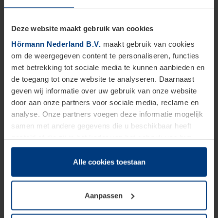
Deze website maakt gebruik van cookies
Hörmann Nederland B.V.
maakt gebruik van cookies
om de weergegeven content te personaliseren, functies
met betrekking tot sociale media te kunnen aanbieden en
de toegang tot onze website te analyseren. Daarnaast
geven wij informatie over uw gebruik van onze website
door aan onze partners voor sociale media, reclame en
analyse. Onze partners voegen deze informatie mogelijk
samen met andere gegevens die u beschikbaar heeft
gesteld of die zij in het kader van het gebruik van hun
dienstverlening hebben verzameld.
Juridisch zijn wij gerechtigd om cookies op uw computer
Alle cookies toestaan
Voordeuren
op te slaan voor zover dit voor een correcte werking van
Met Hörmann voordeuren combineert u stijl met
onze pagina's absoluut noodzakelijk is. Voor alle andere
Aanpassen
topkwaliteit. Deze deuren bieden uitstekende
soorten cookies is uw toestemming vereist. Uw
isolatie, hoge inbraakwerendheid en een modern
toestemming kunt u op elk moment bij de uitleg van de