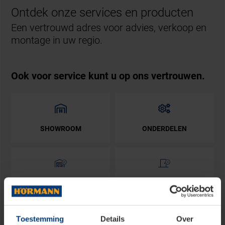
Ontdek onze services en producten
Een vertrouwd adres voor advies, verkoop en
montage in uw regio.
Ook voor service kunt u op ons vertrouwen.
SHOWROOM
ONDERDELEN
ACTIE GARAGEDEUREN
ACTIE VOORDEUREN
Toestemming
Details
Over
Blader door onze producten