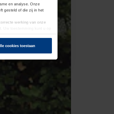
clame en analyse. Onze
gesteld of die zij in het
 correcte werking van onze
st. Uw toestemming kunt u op
n of herroepen.
lle cookies toestaan