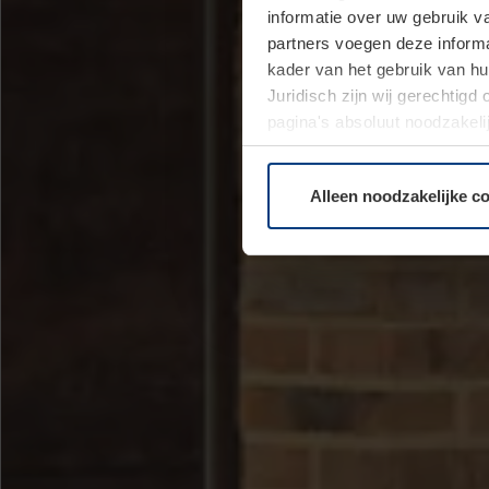
informatie over uw gebruik 
partners voegen deze informa
kader van het gebruik van h
Juridisch zijn wij gerechtig
pagina's absoluut noodzakeli
elk moment bij de uitleg van
Alleen noodzakelijke c