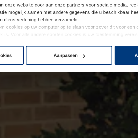
van onze website door aan onze partners voor sociale media, re
tie mogelijk samen met andere gegevens die u beschikbaar heeft 
un dienstverlening hebben verzameld.
d om cookies op uw computer op te slaan voor zover dit voor een
jk is. Voor alle andere soorten cookies is uw toestemming verei
 de cookies op pagina
privacyverklaring
op onze website wijzige
ookies
Aanpassen
A