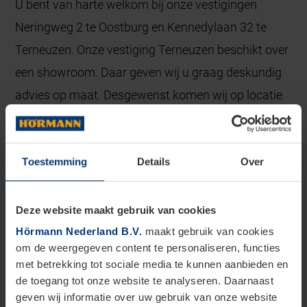
U bent van harte welkom bij onze vestigingen
Neringweg 2 te Oostburg en Kennedylaan 32 te
Terneuzen. Onze vestiging Terneuzen beschikt over
een showroom. Daar geven wij u graag deskundig
advies op maat. Desgewenst komen wij op locatie
kijken. Ook levering en montage regelen wij voor u.
Toestemming
Details
Over
Ontdek onze services en producten
Een vertrouwd adres voor advies, verkoop en
Deze website maakt gebruik van cookies
montage in uw regio.
Hörmann Nederland B.V.
maakt gebruik van cookies
om de weergegeven content te personaliseren, functies
met betrekking tot sociale media te kunnen aanbieden en
Ook voor service kunt u op ons vertrouwen.
de toegang tot onze website te analyseren. Daarnaast
geven wij informatie over uw gebruik van onze website