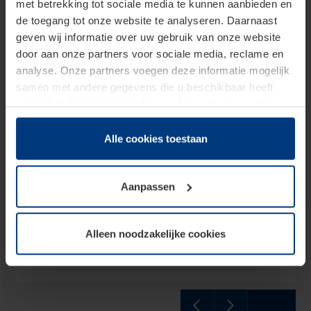
met betrekking tot sociale media te kunnen aanbieden en
de toegang tot onze website te analyseren. Daarnaast
geven wij informatie over uw gebruik van onze website
door aan onze partners voor sociale media, reclame en
analyse. Onze partners voegen deze informatie mogelijk
samen met andere gegevens die u beschikbaar heeft
gesteld of die zij in het kader van het gebruik van hun
dienstverlening hebben verzameld.
Juridisch zijn wij gerechtigd om cookies op uw computer
Alle cookies toestaan
Voordeuren
op te slaan voor zover dit voor een correcte werking van
onze pagina's absoluut noodzakelijk is. Voor alle andere
Met Hörmann voordeuren combineert u stijl met
Aanpassen
soorten cookies is uw toestemming vereist. Uw
topkwaliteit. Deze deuren bieden uitstekende
toestemming kunt u op elk moment bij de uitleg van de
isolatie, hoge inbraakwerendheid en een modern
cookies op pagina
privacyverklaring
op onze website
design, perfect voor een veilige en energiezuinige
Alleen noodzakelijke cookies
wijzigen of herroepen.
woning.