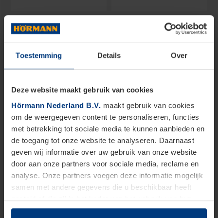
ACTIE GARAGEDEUREN
ACTIE VOORDEUREN
Toestemming
Details
Over
Blader door onze producten
Deze website maakt gebruik van cookies
Hörmann Nederland B.V.
maakt gebruik van cookies
om de weergegeven content te personaliseren, functies
met betrekking tot sociale media te kunnen aanbieden en
de toegang tot onze website te analyseren. Daarnaast
geven wij informatie over uw gebruik van onze website
door aan onze partners voor sociale media, reclame en
analyse. Onze partners voegen deze informatie mogelijk
samen met andere gegevens die u beschikbaar heeft
gesteld of die zij in het kader van het gebruik van hun
dienstverlening hebben verzameld.