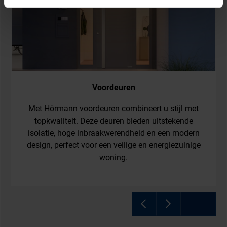
Voordeuren
Met Hörmann voordeuren combineert u stijl met
topkwaliteit. Deze deuren bieden uitstekende
isolatie, hoge inbraakwerendheid en een modern
design, perfect voor een veilige en energiezuinige
woning.