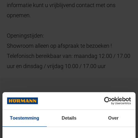
informatie kunt u vrijblijvend contact met ons
opnemen.
Openingstijden:
Showroom alleen op afspraak te bezoeken !
Telefonisch bereikbaar van: maandag 12.00 / 17.00
uur en dinsdag / vrijdag 10.00 / 17.00 uur
Ontdek onze services en producten
Een vertrouwd adres voor advies, verkoop en
montage in uw regio.
Toestemming
Details
Over
Ook voor service kunt u op ons vertrouwen.