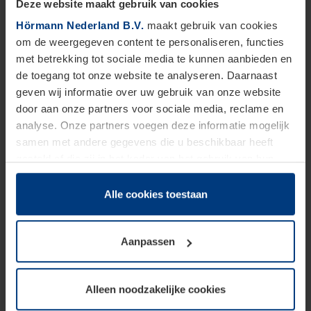
Deze website maakt gebruik van cookies
Hörmann Nederland B.V.
maakt gebruik van cookies
om de weergegeven content te personaliseren, functies
met betrekking tot sociale media te kunnen aanbieden en
SHOWROOM
ONDERDELEN
de toegang tot onze website te analyseren. Daarnaast
geven wij informatie over uw gebruik van onze website
door aan onze partners voor sociale media, reclame en
analyse. Onze partners voegen deze informatie mogelijk
ACTIE GARAGEDEUREN
ACTIE VOORDEUREN
samen met andere gegevens die u beschikbaar heeft
gesteld of die zij in het kader van het gebruik van hun
dienstverlening hebben verzameld.
Juridisch zijn wij gerechtigd om cookies op uw computer
Blader door onze producten
Alle cookies toestaan
op te slaan voor zover dit voor een correcte werking van
onze pagina's absoluut noodzakelijk is. Voor alle andere
Aanpassen
soorten cookies is uw toestemming vereist. Uw
toestemming kunt u op elk moment bij de uitleg van de
cookies op pagina
privacyverklaring
op onze website
Alleen noodzakelijke cookies
wijzigen of herroepen.