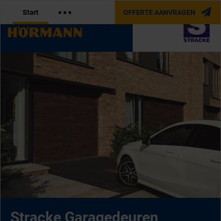
Start
OFFERTE AANVRAGEN
OFFICIËLE PARTNER VAN
Stracke Garagedeuren