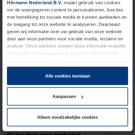
Hörmann Nederland B.V.
maakt gebruik van cookies
Ontdek onze services en producten
om de weergegeven content te personaliseren, functies
Een vertrouwd adres voor advies, verkoop en
met betrekking tot sociale media te kunnen aanbieden en
montage in uw regio.
de toegang tot onze website te analyseren. Daarnaast
geven wij informatie over uw gebruik van onze website
door aan onze partners voor sociale media, reclame en
Ook voor service kunt u op ons vertrouwen.
analyse. Onze partners voegen deze informatie mogelijk
samen met andere gegevens die u beschikbaar heeft
gesteld of die zij in het kader van het gebruik van hun
dienstverlening hebben verzameld.
Juridisch zijn wij gerechtigd om cookies op uw computer
Alle cookies toestaan
SHOWROOM
ONDERDELEN
op te slaan voor zover dit voor een correcte werking van
onze pagina's absoluut noodzakelijk is. Voor alle andere
Aanpassen
soorten cookies is uw toestemming vereist. Uw
toestemming kunt u op elk moment bij de uitleg van de
ACTIE GARAGEDEUREN
ACTIE VOORDEUREN
cookies op pagina
privacyverklaring
op onze website
Alleen noodzakelijke cookies
wijzigen of herroepen.