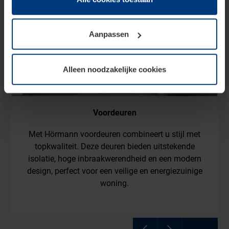
op te slaan voor zover dit voor een correcte werking van
onze pagina's absoluut noodzakelijk is. Voor alle andere
Aanpassen
soorten cookies is uw toestemming vereist. Uw
toestemming kunt u op elk moment bij de uitleg van de
cookies op pagina
privacyverklaring
op onze website
Alleen noodzakelijke cookies
wijzigen of herroepen.
Voordeuren
Met Hörmann voordeuren combineert u stijl met
topkwaliteit. Deze deuren bieden uitstekende
isolatie, hoge inbraakwerendheid en een modern
design, perfect voor een veilige en energiezuinige
woning.