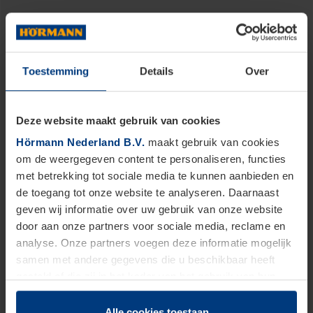
Ook voor service kunt u op ons vertrouwen.
Toestemming
Details
Over
SHOWROOM
ONDERDELEN
Deze website maakt gebruik van cookies
Hörmann Nederland B.V.
maakt gebruik van cookies
om de weergegeven content te personaliseren, functies
ACTIE GARAGEDEUREN
ACTIE VOORDEUREN
met betrekking tot sociale media te kunnen aanbieden en
de toegang tot onze website te analyseren. Daarnaast
geven wij informatie over uw gebruik van onze website
door aan onze partners voor sociale media, reclame en
Blader door onze producten
analyse. Onze partners voegen deze informatie mogelijk
samen met andere gegevens die u beschikbaar heeft
gesteld of die zij in het kader van het gebruik van hun
dienstverlening hebben verzameld.
Juridisch zijn wij gerechtigd om cookies op uw computer
Alle cookies toestaan