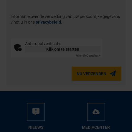
Informatie over de verwerking van uw persoonlijke gegevens
vindt u in ons
privacybeleid
.
Anti-robotverificatie
Klik om te starten
Friendly
Captcha ⇗
NU VERZENDEN
NIEUWS
ME­DIA­CEN­TER