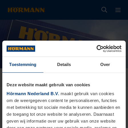
Toestemming
Details
Over
Bedankt
Deze website maakt gebruik van cookies
Hörmann Nederland B.V.
maakt gebruik van cookies
Hartelijk dank! Wij hebben uw
om de weergegeven content te personaliseren, functies
aanvraag ontvangen.
met betrekking tot sociale media te kunnen aanbieden en
de toegang tot onze website te analyseren. Daarnaast
Wij nemen zo snel mogelijk contact met u op.
geven wij informatie over uw gebruik van onze website
door aan onze partners voor sociale media, reclame en