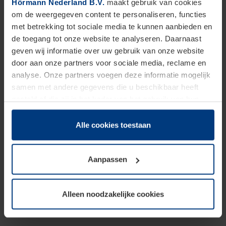
Hörmann Nederland B.V.
maakt gebruik van cookies
om de weergegeven content te personaliseren, functies
op ons kantoor in Apeldoorn zit of actief bent in de
met betrekking tot sociale media te kunnen aanbieden en
buitendienst: je maakt deel uit van een team dat
de toegang tot onze website te analyseren. Daarnaast
staat voor kwaliteit. Daar hoort natuurlijk een
geven wij informatie over uw gebruik van onze website
door aan onze partners voor sociale media, reclame en
aantrekkelijk arbeidsvoorwaardenpakket bij, met
analyse. Onze partners voegen deze informatie mogelijk
een goede beloning en mooie secundaire extra's.
samen met andere gegevens die u beschikbaar heeft
gesteld of die zij in het kader van het gebruik van hun
dienstverlening hebben verzameld.
Juridisch zijn wij gerechtigd om cookies op uw computer
Alle cookies toestaan
op te slaan voor zover dit voor een correcte werking van
onze pagina's absoluut noodzakelijk is. Voor alle andere
Aanpassen
soorten cookies is uw toestemming vereist. Uw
toestemming kunt u op elk moment bij de uitleg van de
cookies op pagina
privacyverklaring
op onze website
Alleen noodzakelijke cookies
wijzigen of herroepen.