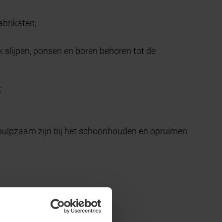
abrikaten;
k slijpen, ponsen en boren behoren tot de
;
hulpzaam zijn bij het schoonhouden en opruimen