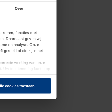
Over
iseren, functies met
ren. Daarnaast geven wij
clame en analyse. Onze
gesteld of die zij in het
 correcte werking van onze
st. Uw toestemming kunt u op
n of herroepen.
lle cookies toestaan
nis op Niv. 2 MAG lassen);