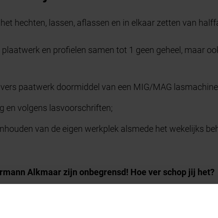
het hechten, lassen, aflassen en in elkaar zetten van halff
ers plaatwerk en profielen samen tot 1 geen geheel, maar oo
j divers paatwerk doormiddel van een MIG/MAG lasmachine
 en volgens lasvoorschriften;
onhouden van de eigen werkplek alsmede het wekelijks be
mann Alkmaar zijn onbegrensd! Hoe ver schop jij het?