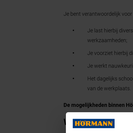
Je bent verantwoordelijk voor 
Je last hierbij div
werkzaamheden;
Je voorziet hierbi
Je werkt nauwkeurig
Het dagelijks scho
van de werkplaats.
De mogelijkheden binnen Hör
Wij bieden jou: