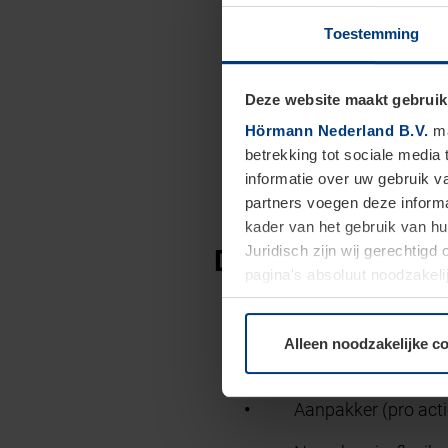
Een meer dan goed s
Toestemming
Reiskostenvergoed
Deze website maakt gebruik
We hanteren de CAO
Hörmann Nederland B.V.
ma
Een jaarcontract me
betrekking tot sociale media
informatie over uw gebruik 
Interne trainingen;
partners voegen deze informa
kader van het gebruik van h
Juridisch zijn wij gerechtig
Deze soft/hard ski
pagina's absoluut noodzakeli
elk moment bij de uitleg van
Je hebt ervaring i
Alleen noodzakelijke c
Indien je geen dipl
Aanpakker (pro actie