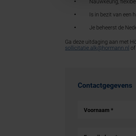
Nauwkeurig, flexibel
Is in bezit van een h
Je beheerst de Nede
Ga deze uitdaging aan met Hö
sollicitatie.alk
@
hormann
.
nl
of
Contactgegevens
Voornaam
*