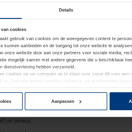
alaris;
Details
ing vanaf 10 km woon-werkafstand;
 van cookies
: Metalektro;
akt gebruik van cookies om de weergegeven content te personal
t de kans op een vaste aanstelling;
 te kunnen aanbieden en de toegang tot onze website te analyse
van onze website door aan onze partners voor sociale media, re
tie mogelijk samen met andere gegevens die u beschikbaar heeft 
un dienstverlening hebben verzameld.
d om cookies op uw computer op te slaan voor zover dit voor een
lls breng je met je mee:
jk is. Voor alle andere soorten cookies is uw toestemming verei
 de cookies op pagina
privacyverklaring
op onze website wijzige
n lassen met MIG/MAG;
ookies
Aanpassen
A
oma kan voorleggen is ervaring en kennis een vereiste (ken
f) en serieus;