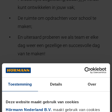
kunt ontwikkelen in jouw vak;
De ruimte om opdrachten voor school te
maken;
En uiteraard proberen we als team er elke
dag weer een gezellige en succesvolle dag
van te maken!
Wat vragen wij van jou?
Allereerst ben jij energiek en leergierig
Toestemming
Details
Over
ingesteld;
Je volgt een MBO of HBO opleiding
Deze website maakt gebruik van cookies
(bijvoorbeeld in de richting van commercie,
Hörmann Nederland B.V.
maakt gebruik van cookies