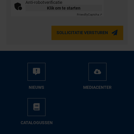
Anti-robotverificatie
Klik om te starten
Friendly
Captcha ⇗
SOLLICITATIE VERSTUREN
NIEUWS
ME­DIA­CEN­TER
CA­TA­LO­GUS­SEN