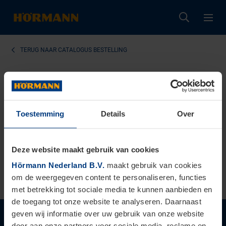
TERUG NAAR
CATALOGUS BESTELLING
Catalogusbestelling
succesvol
Bedankt voor uw catalogusbestelling. U
ontvangt de catalogi de komende dagen per
Toestemming
Details
Over
post.
Deze website maakt gebruik van cookies
Hörmann Nederland B.V.
maakt gebruik van cookies
TERUG NAAR HET MEDIACENTRUM
om de weergegeven content te personaliseren, functies
met betrekking tot sociale media te kunnen aanbieden en
de toegang tot onze website te analyseren. Daarnaast
geven wij informatie over uw gebruik van onze website
door aan onze partners voor sociale media, reclame en