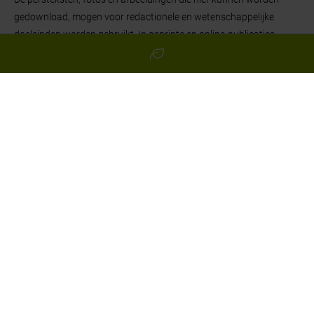
gedownload, mogen voor redactionele en wetenschappelijke
doeleinden worden gebruikt. In geprinte en online-publicaties
moeten foto's en afbeeldingen van de opmerking “Afbeelding:
Hörmann KG” worden voorzien.
NIEUWS
ME­DIA­CEN­TER
CA­TA­LO­GUS­SEN