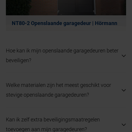
NT80-2 Openslaande garagedeur | Hörmann
Hoe kan ik mijn openslaande garagedeuren beter
beveiligen?
U kunt uw openslaande garagedeuren beter
Welke materialen zijn het meest geschikt voor
beveiligen door te kiezen voor hoogwaardige sloten
stevige openslaande garagedeuren?
zoals meerpuntssluitingen, versterkte panelen en
scharnieren, en door extra beveiligingsmaatregelen
Staal is het meest geschikte materiaal voor stevige
te nemen zoals een alarmsysteem of
Kan ik zelf extra beveiligingsmaatregelen
openslaande garagedeuren vanwege de sterkte en
beveiligingsverlichting. Het gebruik van sterke
toevoegen aan mijn garagedeuren?
duurzaamheid. Houten deuren kunnen ook veilig