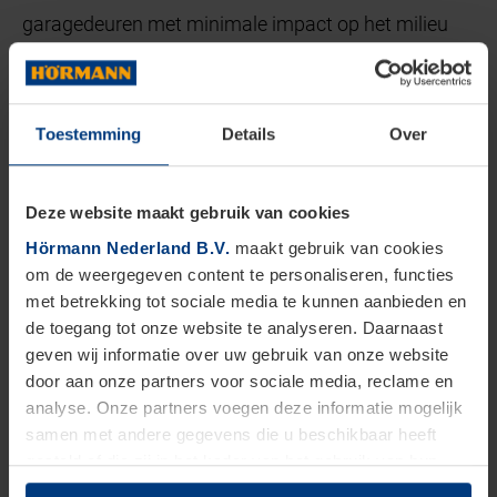
garagedeuren met minimale impact op het milieu
worden geproduceerd, waarbij gebruik wordt
gemaakt van energiezuinige methoden en
gerecyclede materialen.
Toestemming
Details
Over
Goede afdichtingen die zorgen voor minder
Deze website maakt gebruik van cookies
warmteverlies en lagere energiekosten:
Hörmann
Hörmann Nederland B.V.
maakt gebruik van cookies
garagedeuren zijn voorzien van afdichtingen die
om de weergegeven content te personaliseren, functies
helpen om de warmte in de garage vast te houden
met betrekking tot sociale media te kunnen aanbieden en
de toegang tot onze website te analyseren. Daarnaast
en de kou buiten te houden. Dit zorgt niet alleen voor
geven wij informatie over uw gebruik van onze website
een comfortabelere garage, maar ook voor lagere
door aan onze partners voor sociale media, reclame en
energiekosten.
analyse. Onze partners voegen deze informatie mogelijk
samen met andere gegevens die u beschikbaar heeft
gesteld of die zij in het kader van het gebruik van hun
Gemak van installatie en aanpasbaarheid
dienstverlening hebben verzameld.