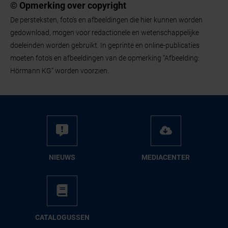
onderhoud. Bovendien worden ze geproduceerd met
© Opmerking over copyright
behulp van milieuvriendelijke processen, wat
De persteksten, foto's en afbeeldingen die hier kunnen worden
gedownload, mogen voor redactionele en wetenschappelijke
bijdraagt aan duurzaamheid.
doeleinden worden gebruikt. In geprinte en online-publicaties
moeten foto's en afbeeldingen van de opmerking “Afbeelding:
Hörmann KG” worden voorzien.
NIEUWS
ME­DIA­CEN­TER
CA­TA­LO­GUS­SEN