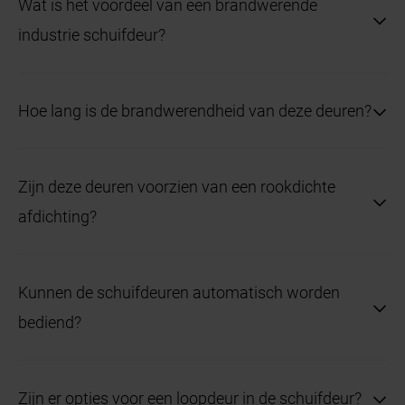
Wat is het voordeel van een brandwerende
industrie schuifdeur?
Deze deuren vertragen de verspreiding van brand en
Hoe lang is de brandwerendheid van deze deuren?
rook, waardoor evacuatie veiliger wordt en schade
wordt beperkt.
Hörmann biedt industrie schuifdeuren met
Zijn deze deuren voorzien van een rookdichte
brandwerendheden van 30, 60, 90 en 120 minuten.
afdichting?
Ja, sommige modellen kunnen worden uitgerust
Kunnen de schuifdeuren automatisch worden
met een S200 rookdichte afdichting of Sa-
bediend?
dichtingen.
Ja, ze kunnen worden uitgerust met elektrische
Zijn er opties voor een loopdeur in de schuifdeur?
aandrijvingen zoals de SupraMatic HT en ITO 500