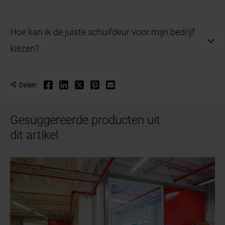
Ja, de constructie van de deuren biedt ook een
Hoe kan ik de juiste schuifdeur voor mijn bedrijf
zekere mate van geluidsisolatie.
kiezen?
Neem contact op met een specialist van Hörmann
Delen:
om de beste industrie schuifdeur voor uw situatie te
vinden.
Gesuggereerde producten uit
dit artikel