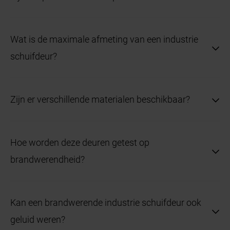
FU.
Ja, veel modellen kunnen worden uitgerust met een
Wat is de maximale afmeting van een industrie
geïntegreerde loopdeur.
schuifdeur?
De grootste modellen hebben een breedte tot 12
Zijn er verschillende materialen beschikbaar?
meter en een hoogte tot 8,75 meter.
Ja, de deuren zijn verkrijgbaar in verzinkt staal en
Hoe worden deze deuren getest op
roestvrij staal.
brandwerendheid?
Ze voldoen aan de Europese normen EN 16034 en
Kan een brandwerende industrie schuifdeur ook
EN 13241 en worden uitvoerig getest op
geluid weren?
brandveiligheid.