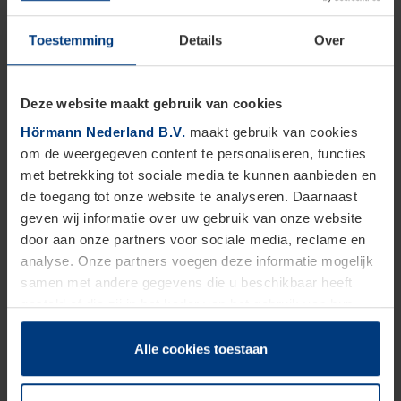
Toestemming
Details
Over
FST 120-1 OD
Deze website maakt gebruik van cookies
FST 120-2 OD
Hörmann Nederland B.V.
maakt gebruik van cookies
om de weergegeven content te personaliseren, functies
FST 30-T2 OD
met betrekking tot sociale media te kunnen aanbieden en
de toegang tot onze website te analyseren. Daarnaast
FST 30-T3 OD
geven wij informatie over uw gebruik van onze website
door aan onze partners voor sociale media, reclame en
analyse. Onze partners voegen deze informatie mogelijk
Extra's en accessoires voor
industrie
samen met andere gegevens die u beschikbaar heeft
schuifdeuren
gesteld of die zij in het kader van het gebruik van hun
Naast de basisconfiguraties voor onze
dienstverlening hebben verzameld.
schuifdeuren bieden wij diverse extra’s en
Juridisch zijn wij gerechtigd om cookies op uw computer
Alle cookies toestaan
accessoires om de functionaliteit en
op te slaan voor zover dit voor een correcte werking van
inzetbaarheid van uw industrie schuifdeur te
onze pagina's absoluut noodzakelijk is. Voor alle andere