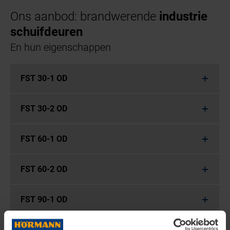
Ons aanbod: brandwerende
industrie
schuifdeuren
En hun eigenschappen
FST 30-1 OD
FST 30-2 OD
FST 60-1 OD
FST 60-2 OD
FST 90-1 OD
FST 90-2 OD