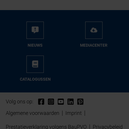
NIEUWS
ME­DIA­CEN­TER
CA­TA­LO­GUS­SEN
Volg ons op:
Algemene voorwaarden
Imprint
Prestatieverklaring volgens BauPVO
Privacybeleid