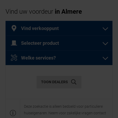
Vind uw voordeur
in Almere
Vind verkooppunt
Selecteer product
Selecteer een of meer producten
Welke services?
Selecteer een of meer diensten
Garagedeuren
TOON DEALERS
Diensten
Deze zoekactie is alleen bedoeld voor particuliere
huiseigenaren. Neem voor zakelijke vragen contact
Openslaande
Garagesectionaaldeuren