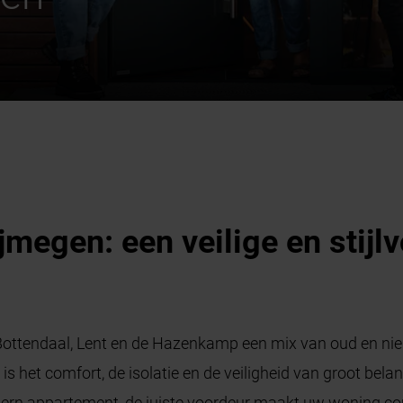
megen: een veilige en stijlv
Bottendaal, Lent en de Hazenkamp een mix van oud en nieu
g is het comfort, de isolatie en de veiligheid van groot bel
ern appartement, de juiste voordeur maakt uw woning co