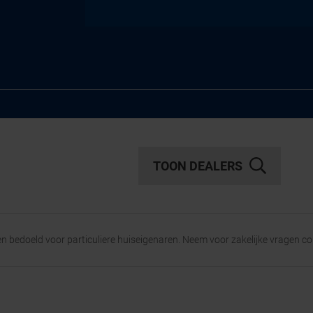
TOON DEALERS
een bedoeld voor particuliere huiseigenaren. Neem voor zakelijke vragen c