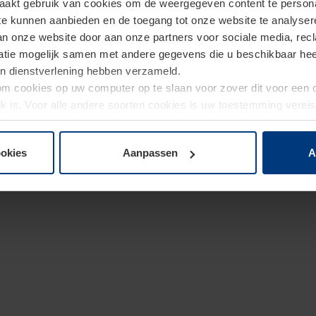
akt gebruik van cookies om de weergegeven content te personal
 klassiek met sierbeglazing: het aanbod is breed en aanpa
 te kunnen aanbieden en de toegang tot onze website te analyse
rijheid bijzonder waardevol.
van onze website door aan onze partners voor sociale media, re
tie mogelijk samen met andere gegevens die u beschikbaar heeft 
un dienstverlening hebben verzameld.
d om cookies op uw computer op te slaan voor zover dit voor een
jk is. Voor alle andere soorten cookies is uw toestemming verei
 de cookies op pagina
privacyverklaring
op onze website wijzige
ookies
Aanpassen
A