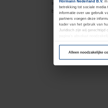
Hörmann Nederland B.V.
ma
strak en modern aluminium tot
betrekking tot sociale media
bouwstijl kent, is deze keuzev
informatie over uw gebruik 
partners voegen deze informa
kader van het gebruik van h
Juridisch zijn wij gerechtig
pagina's absoluut noodzakeli
elk moment bij de uitleg van
Alleen noodzakelijke c