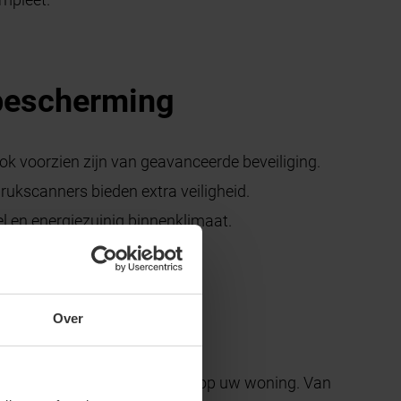
 bescherming
ok voorzien zijn van geavanceerde beveiliging.
ukscanners bieden extra veiligheid.
 en energiezuinig binnenklimaat.
Over
deur volledig kunt afstemmen op uw woning. Van