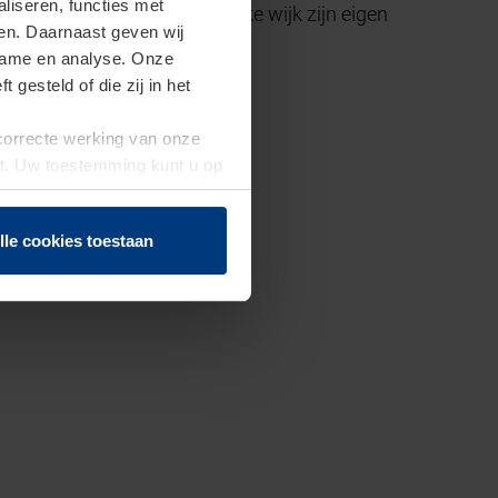
iseren, functies met
sbaar. In Nijmegen, waar elke wijk zijn eigen
ren. Daarnaast geven wij
clame en analyse. Onze
gesteld of die zij in het
 correcte werking van onze
st. Uw toestemming kunt u op
n of herroepen.
lle cookies toestaan