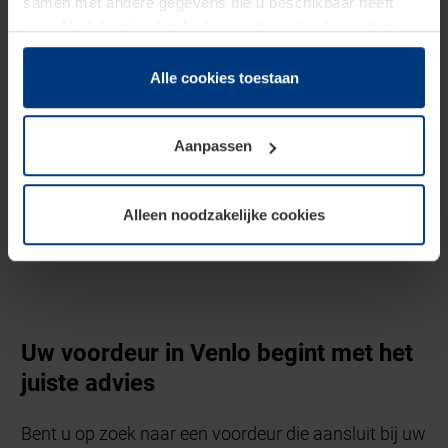
samen met andere gegevens die u beschikbaar heeft
gesteld of die zij in het kader van het gebruik van hun
dienstverlening hebben verzameld.
Juridisch zijn wij gerechtigd om cookies op uw computer
Alle cookies toestaan
op te slaan voor zover dit voor een correcte werking van
onze pagina's absoluut noodzakelijk is. Voor alle andere
Aanpassen
soorten cookies is uw toestemming vereist. Uw
toestemming kunt u op elk moment bij de uitleg van de
cookies op pagina
privacyverklaring
op onze website
Alleen noodzakelijke cookies
wijzigen of herroepen.
Uw voordeur in Venlo begint met het
juiste advies
Bent u op zoek naar een voordeur die aansluit bij uw