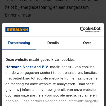
helpt bij energiebesparing en een aangenaam
binnenklimaat.
Afgestemd op elke woningstijl in
Venlo
Toestemming
Details
Over
De voordeuren van Hörmann zijn er in
uiteenlopende uitvoeringen, materialen en stijlen. U
Deze website maakt gebruik van cookies
kiest uit aluminium of stalen modellen, met of
Hörmann Nederland B.V.
maakt gebruik van cookies
om de weergegeven content te personaliseren, functies
zonder glas, in een breed palet aan kleuren en
met betrekking tot sociale media te kunnen aanbieden en
structuren. Hierdoor kunt u uw voordeur volledig
de toegang tot onze website te analyseren. Daarnaast
afstemmen op de stijl van uw woning. Van strak
geven wij informatie over uw gebruik van onze website
door aan onze partners voor sociale media, reclame en
modern tot klassiek met sierlijsten, alles is mogelijk.
analyse. Onze partners voegen deze informatie mogelijk