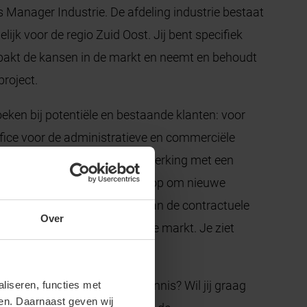
 Manager Industrie. De afdeling industrie bestaat
ijk voor de regio Zuid Oost. Jij bent specifiek
n pakt de kansen in de markt en neemt en behoudt
project.
ken bij potentiële en bestaande klanten: voor
ffice voor de administratieve en commerciële
antbezoeken in nauwe samenwerking met een
standig en proactief de markt op om nieuwe
 het vastleggen en uitvoeren van de contractuele
Over
geen ander wat er speelt in de markt. Je ziet
even.
g en passende technische kennis? Wil jij graag
iseren, functies met
ren. Daarnaast geven wij