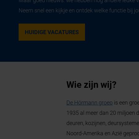
Maar goed nieuws: we hebben nog andere leuke 
Neem snel een kijkje en ontdek welke functie bij jo
HUIDIGE VACATURES
Wie zijn wij?
De Hörmann groep
is een gro
1935 al meer dan 20 miljoen 
deuren, kozijnen, deursystem
Noord-Amerika en Azië geprod