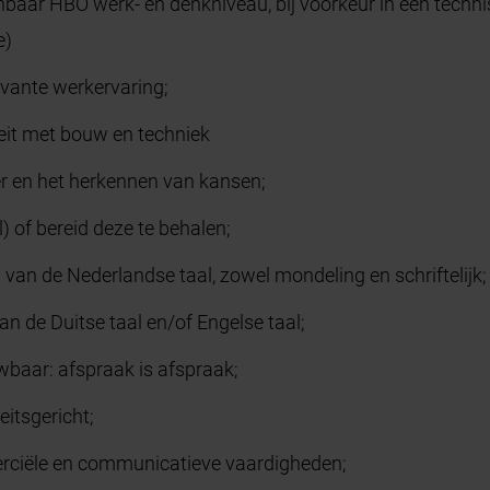
nbaar HBO werk- en denkniveau, bij voorkeur in een tech
e)
evante werkervaring;
eit met bouw en techniek
r en het herkennen van kansen;
) of bereid deze te behalen;
 van de Nederlandse taal, zowel mondeling en schriftelijk;
n de Duitse taal en/of Engelse taal;
baar: afspraak is afspraak;
eitsgericht;
rciële en communicatieve vaardigheden;