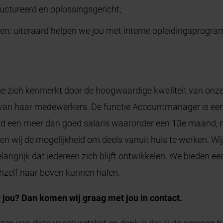
uctureerd en oplossingsgericht;
ren: uiteraard helpen we jou met interne opleidingsprogra
e zich kenmerkt door de hoogwaardige kwaliteit van onz
van haar medewerkers. De functie Accountmanager is een 
aard een meer dan goed salaris waaronder een 13e maand,
en wij de mogelijkheid om deels vanuit huis te werken. Wij
angrijk dat iedereen zich blijft ontwikkelen. We bieden ee
chzelf naar boven kunnen halen.
or jou? Dan komen wij graag met jou in contact.