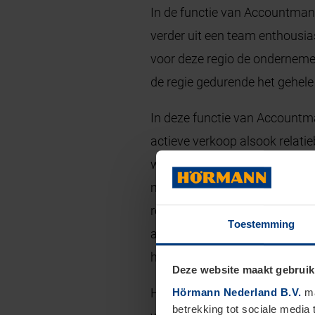
In de functie van Accountmana
verder uit een team enthousias
voor deze regio de ondernemer
de regie gedurende het gehele 
In deze functie van Accountma
actieve verkoop alsook relati
werkzaamheden, overleg met 
medewerker van de binnendiens
relaties aan te gaan en bestaa
Toestemming
afspraken met klanten. Tevens 
hierdoor kansen en door jouw 
Deze website maakt gebruik
Heb jij een ondernemersmental
Hörmann Nederland B.V.
ma
betrekking tot sociale media