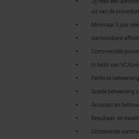
Jij hebt een aantoo
uit van de procedur
Minimaal 5 jaar rel
Aantoonbare affinit
Commerciële pionie
In bezit van VCA(vol
Perfecte beheersing
Goede beheersing va
Accuraat en betrouw
Resultaat- en kwalit
Uitstekende comme