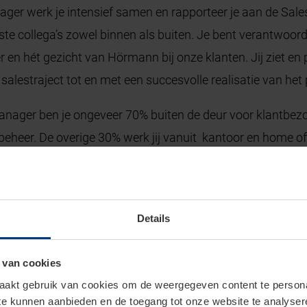
ger werk je intensief samen en rapporteer je aan de Sales
te collega’s zowel binnen als buiten. Je bent verantwoordel
 en hét gezicht van Hörmann bij onze klanten. Jij ziet e
salestraject tot en met een succesvolle realisatie van het 
nager ben je ongeveer 70% buiten de deur voor klantbezoe
ebeheer. De overige 30% werk jij vanuit kantoor en home o
de fabrieken en het voorbereiden en opvolgen van de kl
t. Je gaat op basis van je salesplan van het rayon zelf
nde relaties uit te breiden. Je bent verantwoordelijk voor
Details
houd je de trends nauwlettend in de gaten en weet jij als 
kennis en ervaring weet jij de klanten passend advies te g
 van cookies
iteit en een aantal jaren succesvolle commerciële ervarin
akt gebruik van cookies om de weergegeven content te personal
 te kunnen aanbieden en de toegang tot onze website te analyse