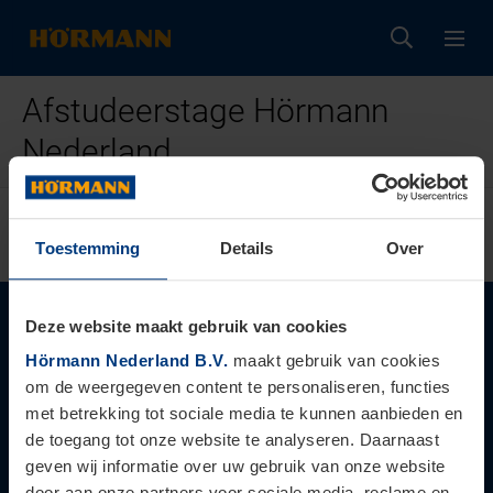
Afstudeerstage Hörmann
Nederland
TERUG NAAR
CARRIÈRE
Toestemming
Details
Over
Deze stageplek is vervuld
Deze website maakt gebruik van cookies
Hörmann Nederland B.V.
maakt gebruik van cookies
Bedankt voor je interesse in Hörmann! De vacature
om de weergegeven content te personaliseren, functies
waarop je hebt geklikt is inmiddels vervuld.
met betrekking tot sociale media te kunnen aanbieden en
Maar goed nieuws: we hebben nog andere leuke
de toegang tot onze website te analyseren. Daarnaast
geven wij informatie over uw gebruik van onze website
vacatures openstaan. Neem snel een kijkje en
door aan onze partners voor sociale media, reclame en