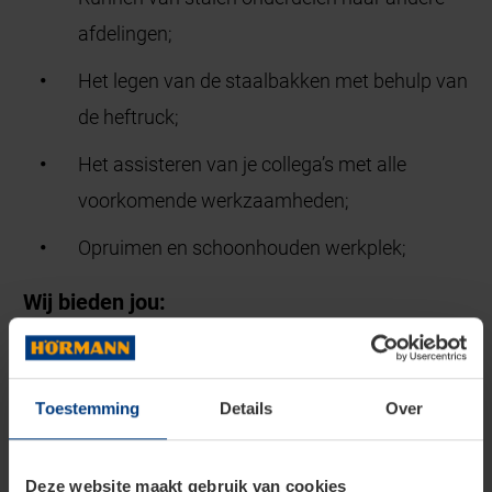
afdelingen;
Het legen van de staalbakken met behulp van
de heftruck;
Het assisteren van je collega’s met alle
voorkomende werkzaamheden;
Opruimen en schoonhouden werkplek;
Wij bieden jou:
Een marktconform salaris;
Reiskostenvergoeding vanaf 10 km woon-
Toestemming
Details
Over
werkafstand;
Deze website maakt gebruik van cookies
We hanteren de CAO: Metalektro;