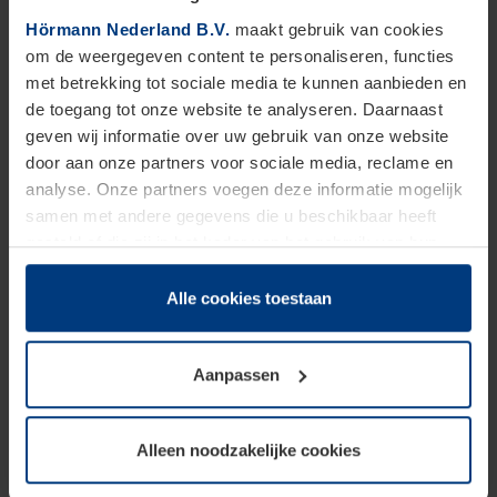
Hörmann Nederland B.V.
maakt gebruik van cookies
27 vakantiedagen (Je bouwt 13 ATV dagen
om de weergegeven content te personaliseren, functies
per jaar op);
met betrekking tot sociale media te kunnen aanbieden en
de toegang tot onze website te analyseren. Daarnaast
Interne trainingen;
geven wij informatie over uw gebruik van onze website
door aan onze partners voor sociale media, reclame en
Je weet het hoofd koel te houden, Hörmann
analyse. Onze partners voegen deze informatie mogelijk
samen met andere gegevens die u beschikbaar heeft
Alkmaar draait op jouw krachten!
gesteld of die zij in het kader van het gebruik van hun
dienstverlening hebben verzameld.
Deze soft/hard skills breng je met je mee:
Juridisch zijn wij gerechtigd om cookies op uw computer
Alle cookies toestaan
op te slaan voor zover dit voor een correcte werking van
Je bent goed gemotiveerd en hebt een
onze pagina's absoluut noodzakelijk is. Voor alle andere
actieve werkhouding;
Aanpassen
soorten cookies is uw toestemming vereist. Uw
toestemming kunt u op elk moment bij de uitleg van de
Je bent fulltime beschikbaar;
cookies op pagina
privacyverklaring
op onze website
Alleen noodzakelijke cookies
wijzigen of herroepen.
Je beschikt over een heftruckcertificaat en