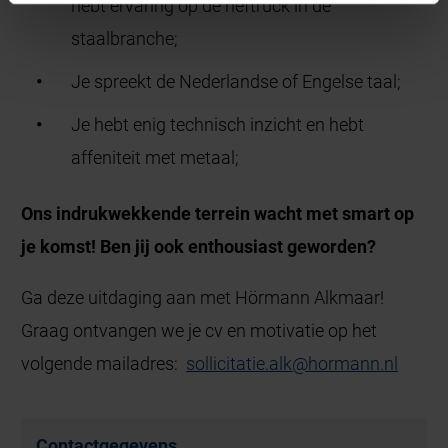
hebt ervaring op de heftruck in de
staalbranche;
Je spreekt de Nederlandse of Engelse taal;
Je hebt enig technisch inzicht en hebt
affeniteit met metaal;
Ons indrukwekkende terrein wacht met smart op
je komst! Ben jij ook enthousiast geworden?
Ga deze uitdaging aan met Hörmann Alkmaar!
Graag ontvangen we je cv en motivatie op het
volgende mailadres:
sollicitatie.alk
@
hormann
.
nl
Contactgegevens