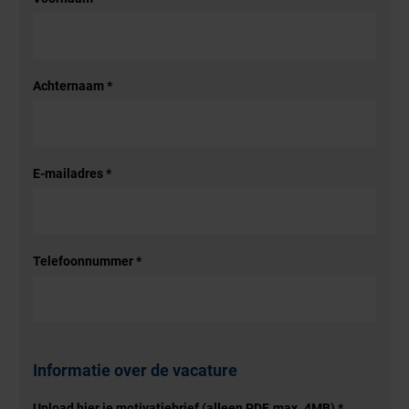
Achternaam
*
E-mailadres
*
Telefoonnummer
*
Informatie over de vacature
Upload hier je motivatiebrief (alleen PDF, max. 4MB)
*