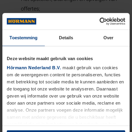
offertes;
Het bestellen van de orders en het bewaken
van de levertijden. Eventuele beperkingen in
Toestemming
Details
Over
levertijden met de klant communiceren;
Administratieve vastlegging en verwerking in
Deze website maakt gebruik van cookies
onze systemen;
Hörmann Nederland B.V.
maakt gebruik van cookies
om de weergegeven content te personaliseren, functies
Het behandelen en oplossen van reclamaties;
met betrekking tot sociale media te kunnen aanbieden en
Overige werkzaamheden indien de situatie
de toegang tot onze website te analyseren. Daarnaast
geven wij informatie over uw gebruik van onze website
daar om vraagt.
door aan onze partners voor sociale media, reclame en
analyse. Onze partners voegen deze informatie mogelijk
Herken jij je in het volgende profiel van onze
samen met andere gegevens die u beschikbaar heeft
ideale kandidaat?
gesteld of die zij in het kader van het gebruik van hun
dienstverlening hebben verzameld.