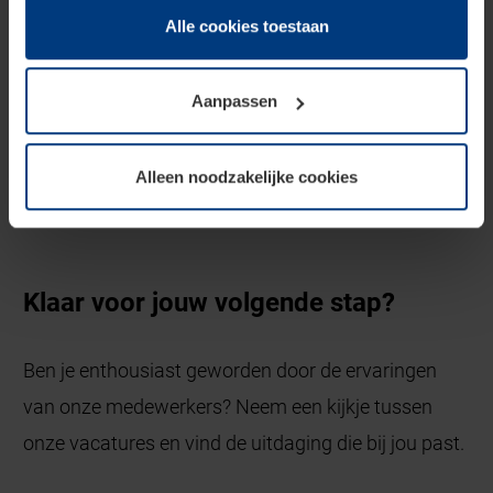
Juridisch zijn wij gerechtigd om cookies op uw computer
Alle cookies toestaan
op te slaan voor zover dit voor een correcte werking van
onze pagina's absoluut noodzakelijk is. Voor alle andere
Aanpassen
soorten cookies is uw toestemming vereist. Uw
toestemming kunt u op elk moment bij de uitleg van de
cookies op pagina
privacyverklaring
op onze website
Alleen noodzakelijke cookies
wijzigen of herroepen.
Klaar voor jouw volgende stap?
Ben je enthousiast geworden door de ervaringen
van onze medewerkers? Neem een kijkje tussen
onze vacatures en vind de uitdaging die bij jou past.