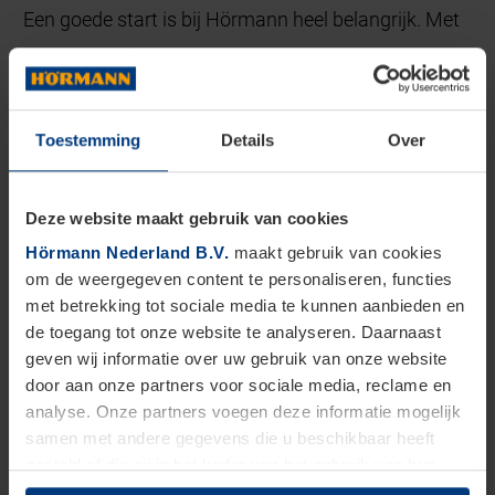
Een goede start is bij Hörmann heel belangrijk. Met
ons onboardingsprogramma zorgen we ervoor dat
nieuwe collega’s zich snel welkom voelen en stap
voor stap hun weg vinden binnen de organisatie.
Toestemming
Details
Over
Van kennismaken met collega’s en afdelingen tot
het leren kennen van onze producten, systemen en
Deze website maakt gebruik van cookies
werkwijze: alles is erop gericht om met vertrouwen
Hörmann Nederland B.V.
maakt gebruik van cookies
van start te gaan. Benieuwd hoe onze medewerkers
om de weergegeven content te personaliseren, functies
met betrekking tot sociale media te kunnen aanbieden en
het onboardingsprogramma hebben ervaren? Lees
de toegang tot onze website te analyseren. Daarnaast
dan snel verder.
geven wij informatie over uw gebruik van onze website
door aan onze partners voor sociale media, reclame en
analyse. Onze partners voegen deze informatie mogelijk
samen met andere gegevens die u beschikbaar heeft
gesteld of die zij in het kader van het gebruik van hun
dienstverlening hebben verzameld.