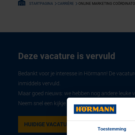
CARRIÈRE
ONLINE MARKETING COÖRDINAT
STARTPAGINA
Deze vacature is vervuld
Bedankt voor je interesse in Hörmann! De vacature
inmiddels vervuld.
Maar goed nieuws: we hebben nog andere leuke 
Neem snel een kijkje en ontdek welke functie bij jo
HUIDIGE VACATURES
Toestemming