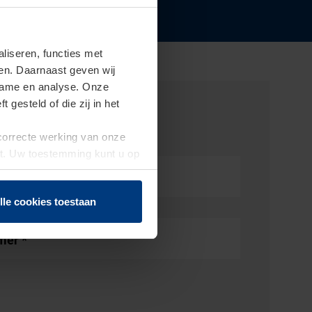
iseren, functies met
ren. Daarnaast geven wij
clame en analyse. Onze
gesteld of die zij in het
 correcte werking van onze
st. Uw toestemming kunt u op
n of herroepen.
lle cookies toestaan
mmer
*