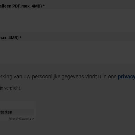
 (alleen PDF, max. 4MB)
*
, max. 4MB)
*
rking van uw persoonlijke gegevens vindt u in ons
privac
n verplicht.
starten
Friendly
Captcha ⇗