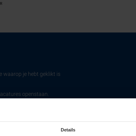
OR
 waarop je hebt geklikt is
vacatures openstaan.
u past!
Details