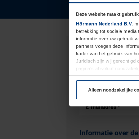
Deze website maakt gebruik
Hörmann Nederland B.V.
ma
betrekking tot sociale media
informatie over uw gebruik 
partners voegen deze informa
Contactgegevens
kader van het gebruik van h
Juridisch zijn wij gerechtig
pagina's absoluut noodzakeli
elk moment bij de uitleg van
Voornaam
*
Alleen noodzakelijke c
E-mailadres
*
Informatie over de