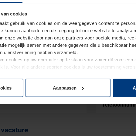
 van cookies
akt gebruik van cookies om de weergegeven content te personal
 te kunnen aanbieden en de toegang tot onze website te analyse
van onze website door aan onze partners voor sociale media, re
tie mogelijk samen met andere gegevens die u beschikbaar heeft 
un dienstverlening hebben verzameld.
d om cookies op uw computer op te slaan voor zover dit voor een
jk is. Voor alle andere soorten cookies is uw toestemming verei
 de cookies op pagina
privacyverklaring
op onze website wijzige
Achternaam
*
ookies
Aanpassen
A
Telefoonnu
 vacature