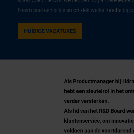
Maar goed nieuws: we hebben nog andere leuke 
Neem snel een kijkje en ontdek welke functie bij jo
HUIDIGE VACATURES
Als Productmanager bij Hörm
hebt een sleutelrol in het o
verder versterken.
Als lid van het R&D Board w
klantenservice, om innovatie
voldoen aan de voortdurend 