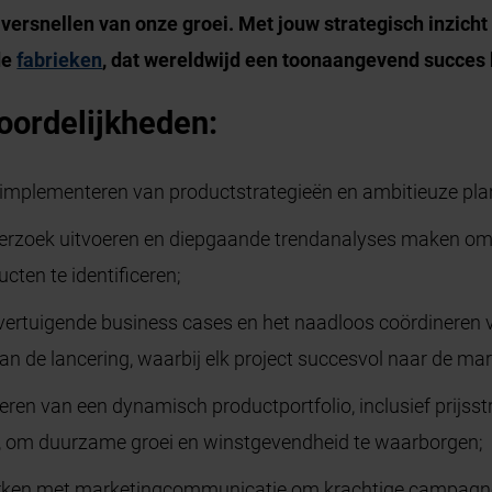
 versnellen van onze groei. Met jouw strategisch inzicht
de
fabrieken
, dat wereldwijd een toonaangevend succes 
oordelijkheden:
implementeren van productstrategieën en ambitieuze plan
erzoek uitvoeren en diepgaande trendanalyses maken om 
ten te identificeren;
overtuigende business cases en het naadloos coördineren 
n de lancering, waarbij elk project succesvol naar de ma
eren van een dynamisch productportfolio, inclusief prijsst
, om duurzame groei en winstgevendheid te waarborgen;
ken met marketingcommunicatie om krachtige campagnes 