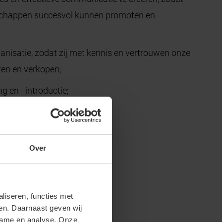
nschappen succesvol kunnen promoten en
anisatie, zodat zij met kennis en vertrouwen onze
en en verkopen;
 en - introductie;
nieuwe producten.
ij bieden jou:
Over
iseren, functies met
ren. Daarnaast geven wij
clame en analyse. Onze