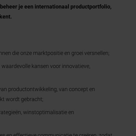
 beheer je een internationaal productportfolio,
kent.
nen die onze marktpositie en groei versnellen;
waardevolle kansen voor innovatieve,
van productontwikkeling, van concept en
rkt wordt gebracht;
rategieën, winstoptimalisatie en
en effectieve communicatie te creëren, zodat