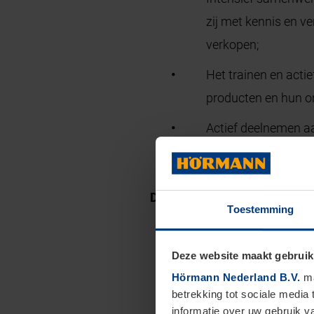
zij met kennis en 
verkopen;
Het trainen en acti
producten en hun 
Actief deelnemen aa
Leiden van projecte
De mogelijkheden binnen Hör
Toestemming
Een marktconform s
Deze website maakt gebruik
Een jaarcontract, na
Hörmann Nederland B.V.
ma
betrekking tot sociale media
Reiskostenvergoed
informatie over uw gebruik 