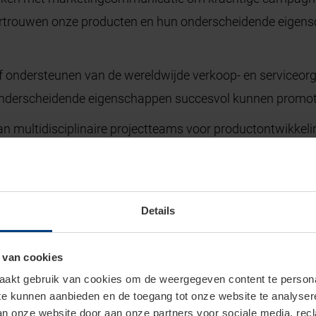
vertrouwen onze producten en hun onderscheidende eige
ef ondersteunen van de wereldwijde verkoop- en serviceorg
onderscheidende eigenschappen succesvol kunnen promot
n multidisciplinaire projectteams voor productontwikkeling
n gericht op productverbeteringen en de introductie van 
mann Alkmaar zijn onbegrensd! Hoe ver schop jij het? W
Details
alaris;
 van cookies
 1 jaar contract voor onbepaalde tijd;
akt gebruik van cookies om de weergegeven content te personal
 te kunnen aanbieden en de toegang tot onze website te analyse
ing vanaf 10 km woon-werkafstand;
van onze website door aan onze partners voor sociale media, re