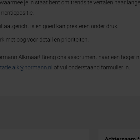
, waarmee je in staat bent om trends te vertalen naar lang
rrentiepositie.
ltaatgericht is en goed kan presteren onder druk.
k met oog voor detail en prioriteiten.
rmann Alkmaar! Breng ons assortiment naar een hoger ni
itatie.alk
@
hormann
.
nl
of vul onderstaand formulier in.
Achternaam
*